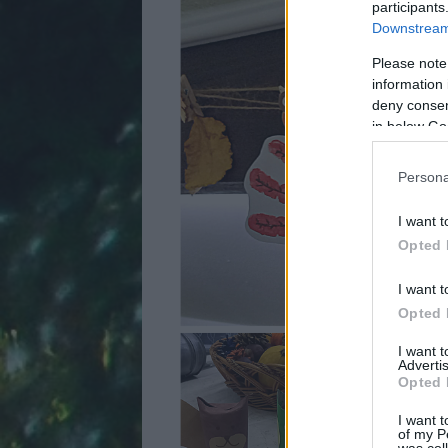
participants
Downstream 
Please note
information 
deny consent
in below Go
Persona
I want t
Opted 
I want t
Opted 
I want 
Advertis
Opted 
I want t
of my P
was col