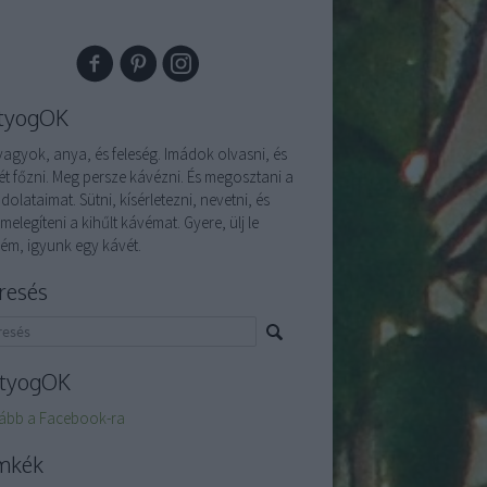
tyogOK
vagyok, anya, és feleség. Imádok olvasni, és
ét főzni. Meg persze kávézni. És megosztani a
olataimat. Sütni, kísérletezni, nevetni, és
melegíteni a kihűlt kávémat. Gyere, ülj le
lém, igyunk egy kávét.
resés
tyogOK
ább a Facebook-ra
mkék