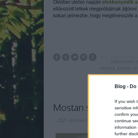
Október utolsó napján
elvékonyodik a 
eltávozott lelkek megpróbálnak átjönn
sokan jelmezbe, hogy megtévesszék a 
halloween
múmia
karton
kr
treat
wc-papír gu
Blog -
Do 
If you wish 
Mostan színes tint
sensitive in
confirm you
2021. október 21.
-
most.kotyogok
continue se
information 
further disc