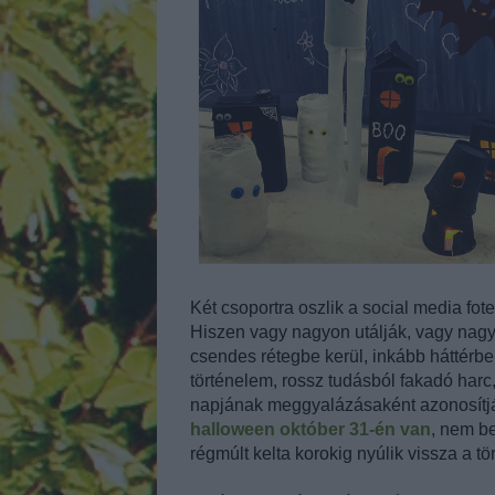
Két csoportra oszlik a social media fot
Hiszen vagy nagyon utálják, vagy nagy
csendes rétegbe kerül, inkább háttérb
történelem, rossz tudásból fakadó har
napjának meggyalázásaként azonosítják
halloween október 31-én van
, nem b
régmúlt kelta korokig nyúlik vissza a tö