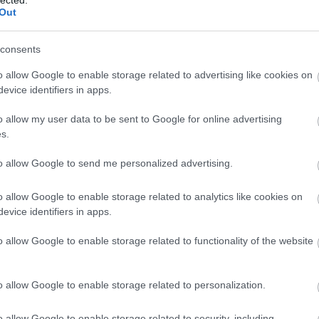
Out
consents
álmodom… A lányommal együtt.
o allow Google to enable storage related to advertising like cookies on
evice identifiers in apps.
gyakran festünk. És ha már ennyire belejöttünk az őszi
gy
faleveleket ragasztottunk
, akkor úgy gondoltam,
o allow my user data to be sent to Google for online advertising
s.
 kreatívkodásban a WC papír guriga! Hiszen készült
to allow Google to send me personalized advertising.
ó eleme
, és temérdek állat
! Most is inkább az őszi
oly, róka és mókus
.
o allow Google to enable storage related to analytics like cookies on
evice identifiers in apps.
TOVÁBB
o allow Google to enable storage related to functionality of the website
Szólj hozzá!
o allow Google to enable storage related to personalization.
anya
ősz
gyerekek
gyermek
anyaság
szőlő
diy
festés
m
festék
önkifejezés
tenyér
koordináció
finommotorika
o allow Google to enable storage related to security, including