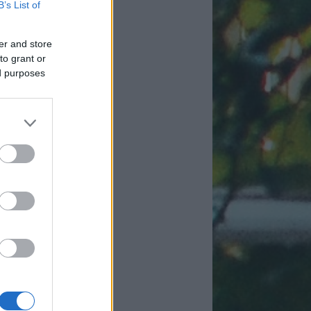
B’s List of
er and store
to grant or
ed purposes