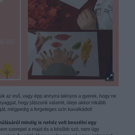
esik az eső, vagy épp annyira taknyos a gyerek, hogy ne
nyaggat, hogy játszunk valamit, ideje akkor inkább
gát, mégpedig a fergeteges szín kavalkádot!
úlásáról mindig is nehéz volt beszélni egy
 nem szerepel a majd és a később szó, nem úgy