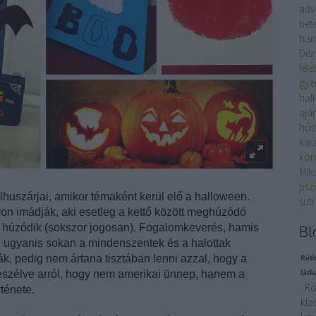
adv
bet
han
Dis
féle
gyer
hal
ajá
hús
kar
kön
Mik
psz
elhuszárjai, amikor témaként kerül elő a halloween.
süti
on imádják, aki esetleg a kettő között meghúzódó
e húzódik (sokszor jogosan). Fogalomkeverés, hamis
Bl
c, ugyanis sokan a mindenszentek és a halottak
, pedig nem ártana tisztában lenni azzal, hogy a
Róth
láth
eszélve arról, hogy nem amerikai ünnep, hanem a
Rót
rténete.
kla