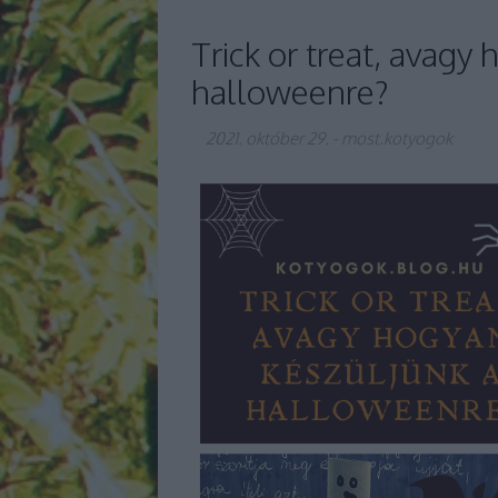
Trick or treat, avagy
halloweenre?
2021. október 29.
-
most.kotyogok