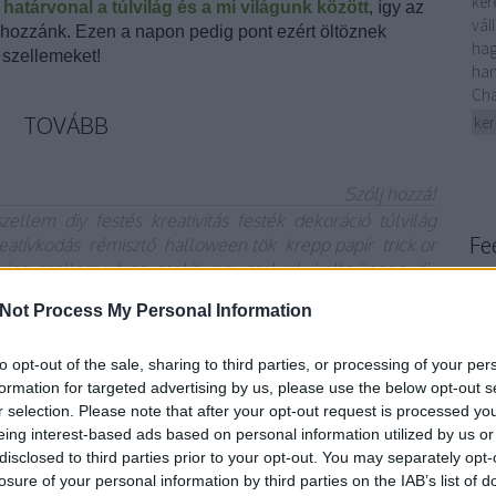
ker
határvonal a túlvilág és a mi világunk között
, így az
vál
i hozzánk. Ezen a napon pedig pont ezért öltöznek
hag
szellemeket!
han
Cha
TOVÁBB
ke
Szólj hozzá!
szellem
diy
festés
kreativitás
festék
dekoráció
túlvilág
Fe
eatívkodás
rémisztő
halloween tök
krepp papír
trick or
riga
szellem város
csokit vagy csalunk
kelta ünnep
diy
RSS 
projekt
bej
Not Process My Personal Information
Ato
bej
to opt-out of the sale, sharing to third parties, or processing of your per
ákról álmodom…
formation for targeted advertising by us, please use the below opt-out s
r selection. Please note that after your opt-out request is processed y
eing interest-based ads based on personal information utilized by us or
disclosed to third parties prior to your opt-out. You may separately opt-
losure of your personal information by third parties on the IAB’s list of