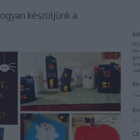
 hogyan készüljünk a
ko
Nő 
káv
gond
újra
mel
Ke
Ko
Tov
Cí