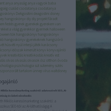
ent
anya
anyaság
anya vagyok
baba
egség
család
csodatanya
csodatanya
goskönyv
DeAgositini
deagostini
disney
ney hangoskönyv
diy
diy projekt
fáradt
lem
festés
gyerek
gyerekek
gyerekem van
ekkel a világ
gyerekkor
gyermek
halloween
loween tök
hangoskönyv
hangoskönyv
nló
hangoskönyv gyerekeknek
hangszóró
vét
húsvéti nyúl
interjú
játék
karácsony
ácsonyi időszak
kimerült
könyv
könyvajánló
yvek
kreativitás
kreatívkodás
kreatív est
ulás
olvas
olvasás
olvasok
ősz
otthon
óvoda
ichológia
pszichologia
süt
sütemény
sütés
szponzorált tartalom
ünnep
vírus
waltdisney
ogajánló
 Miklós keresőmarketing szakértő: adatvezérelt SEO, AI-
atóság és üzleti növekedés
h Miklós keresőmarketing szakértő: a
sszikus SEO-tól az AI-láthatóságig A