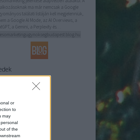
esőmarketing jelentése alapvetően átalakul. A
lalkozásoknak ma már nemcsak a Google
yományos találati listáján kell megjelenniük,
em a Google AI Mode, az AI Overviews, a
tGPT, a Gemini, a Perplexity és…
resomarketingugynoksegbudapest.blog.hu
edek
2.0
egyzések
,
kommentek
m
egyzések
,
kommentek
sonal or
ection to
ou may
 personal
out of the
 downstream