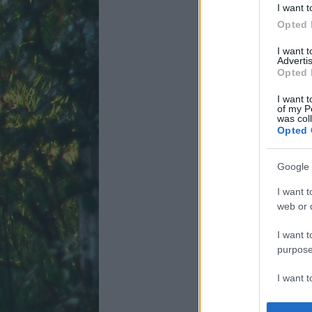
I want t
Opted 
I want 
Advertis
Opted 
I want t
of my P
was col
Opted 
Google 
I want t
web or d
I want t
purpose
I want 
I want t