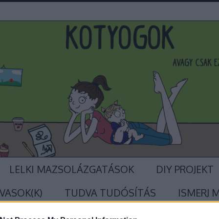
LELKI MAZSOLÁZGATÁSOK
DIY PROJEKT
VASOK(K)
TUDVA TUDÓSÍTÁS
ISMERJ 