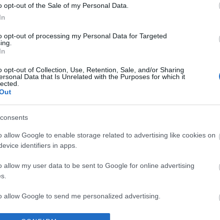
adv
o opt-out of the Sale of my Personal Data.
bet
In
han
to opt-out of processing my Personal Data for Targeted
Dis
ing.
féle
In
gyer
hal
o opt-out of Collection, Use, Retention, Sale, and/or Sharing
ersonal Data that Is Unrelated with the Purposes for which it
ajá
lected.
hús
Out
kar
kön
consents
Mik
psz
o allow Google to enable storage related to advertising like cookies on
süti
evice identifiers in apps.
Bl
o allow my user data to be sent to Google for online advertising
s.
Camb
izg
to allow Google to send me personalized advertising.
A f
az 
o allow Google to enable storage related to analytics like cookies on