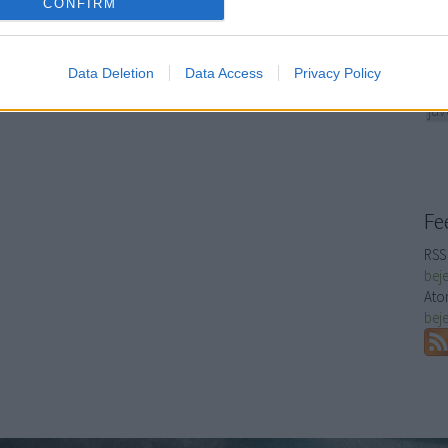
saj
CONFIRM
evice identifiers in apps.
meg
ját
o allow Google to enable storage related to functionality of the website
bar
Data Deletion
Data Access
Privacy Policy
nem
juv
o allow Google to enable storage related to personalization.
o allow Google to enable storage related to security, including
cation functionality and fraud prevention, and other user protection.
Fe
RSS 
bej
Ato
bej