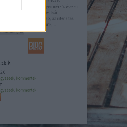
tótájékoztatón Andrea Cambiaso is
szólalt. „Mindig izgalmas ilyen mérkőzéseken
szani; remek mérkőzések ezek. Bár
átságos mérkőzésről van szó, az intenzitás
 marad el. Mindent beleadunk,…
entuz.blog.hu
edek
2.0
egyzések
,
kommentek
m
egyzések
,
kommentek