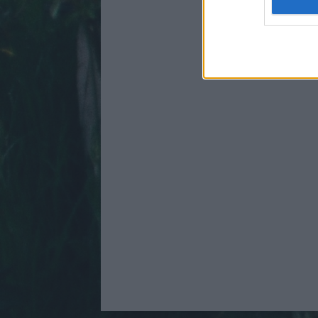
web or d
I want t
or app.
I want t
I want t
authenti