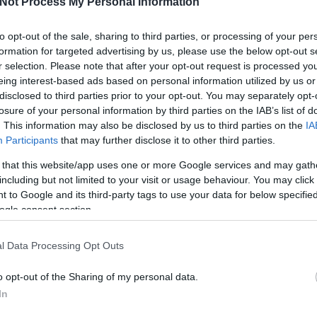
Not Process My Personal Information
to opt-out of the sale, sharing to third parties, or processing of your per
formation for targeted advertising by us, please use the below opt-out s
r selection. Please note that after your opt-out request is processed y
ko
eing interest-based ads based on personal information utilized by us or
disclosed to third parties prior to your opt-out. You may separately opt-
Nő 
folyik a kezed közül a sok teendő? Elhatározod magad, hogy
losure of your personal information by third parties on the IAB’s list of
káv
. This information may also be disclosed by us to third parties on the
IA
 véghezviszel, azonban este arra eszmélsz fel, hogy nem
gond
Participants
that may further disclose it to other third parties.
mmit? Az idő mindig is egy különleges fogalom. Gyakran
újra
szétszakadunk a teendőkben, sokszor úgy…
mel
 that this website/app uses one or more Google services and may gath
including but not limited to your visit or usage behaviour. You may click 
Ke
 to Google and its third-party tags to use your data for below specifi
ogle consent section.
TOVÁBB
Ko
l Data Processing Opt Outs
Szólj hozzá!
o opt-out of the Sharing of my personal data.
álom
pszichológia
idő
tervezés
cél
tervező
napirend
In
Cí
időbeosztás
teendők
napi rutin
tervező naptár