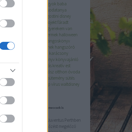
ent
anya
anyaság
anya vagyok
baba
egség
család
csodatanya
csodatanya
goskönyv
DeAgositini
deagostini
disney
ney hangoskönyv
diy
diy projekt
fáradt
lem
festés
gyerek
gyerekek
gyerekem van
ekkel a világ
gyerekkor
gyermek
halloween
loween tök
hangoskönyv
hangoskönyv
nló
hangoskönyv gyerekeknek
hangszóró
vét
húsvéti nyúl
interjú
játék
karácsony
ácsonyi időszak
kimerült
könyv
könyvajánló
yvek
kreativitás
kreatívkodás
kreatív est
ulás
olvas
olvasás
olvasok
ősz
otthon
óvoda
ichológia
pszichologia
süt
sütemény
sütés
szponzorált tartalom
ünnep
vírus
waltdisney
ogajánló
iaso: „Az Inter ellen a barátságos meccsek is
almasak”
elkészülési meccsek sorát a Juventus Perthben
Inter ellen folytatja, s a mérkőzést megelőző