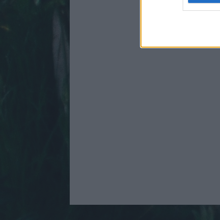
web or d
I want t
or app.
I want t
I want t
authenti