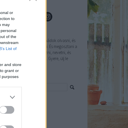
sonal or
ection to
ou may
tyogOK
 personal
out of the
vagyok, anya, és feleség. Imádok olvasni, és
 downstream
ét főzni. Meg persze kávézni. És megosztani a
B’s List of
olataimat. Sütni, kísérletezni, nevetni, és
melegíteni a kihűlt kávémat. Gyere, ülj le
lém, igyunk egy kávét.
er and store
to grant or
resés
ed purposes
tyogOK
mkék