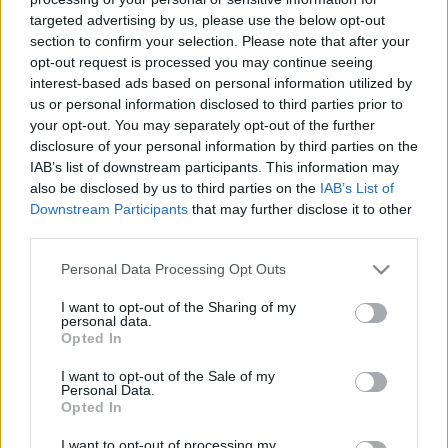
targeted advertising by us, please use the below opt-out
section to confirm your selection. Please note that after your
opt-out request is processed you may continue seeing
interest-based ads based on personal information utilized by
us or personal information disclosed to third parties prior to
Milyen játékot válasszunk
your opt-out. You may separately opt-out of the further
disclosure of your personal information by third parties on the
kislányunknak?
IAB’s list of downstream participants. This information may
also be disclosed by us to third parties on the
IAB’s List of
most.kotyogok
•
2022. április 26.
0
Downstream Participants
that may further disclose it to other
third parties.
Szülőként óriási felelősséggel tartozunk gyerekeink
iránt. Neveljük őket, mesélünk nekik, vigyázunk
Please note that this website/app uses one or more Google
Personal Data Processing Opt Outs
rájuk, játszunk velük. A gyerekek az eltérő fejlődési
services and may gather and store information including but
szakaszaikban különböző játékokkal játszanak,
not limited to your visit or usage behaviour. You may click to
I want to opt-out of the Sharing of my
personal data.
hiszen ezek a játékok különbözőképpen fejlesztik a
grant or deny consent to Google and its third-party tags to
Opted In
use your data for below specified purposes in below Google
szociális és kognitív képességeiket. És miért…
consent section.
I want to opt-out of the Sale of my
Personal Data.
Opted In
I want to opt-out of processing my