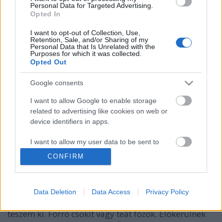
Personal Data for Targeted Advertising.
Opted In
I want to opt-out of Collection, Use,
Retention, Sale, and/or Sharing of my
Personal Data that Is Unrelated with the
Purposes for which it was collected.
Opted Out
Google consents
I want to allow Google to enable storage
related to advertising like cookies on web or
device identifiers in apps.
Viszlát, kedves ősz?
I want to allow my user data to be sent to
most.kotyogok
•
2020. november 17.
0
Google for online advertising purposes.
CONFIRM
Már többször is említettem, hogy jó barátok
I want to allow Google to send me
vagyunk az ősszel. Én imádom a színeit, és azt is,
personalized advertising.
hogy esős időben lelkiismeret-furdalás nélkül
Data Deletion
Data Access
Privacy Policy
kuckózok be a lakásba, úgy, hogy a lábamat se
I want to allow Google to enable storage
teszem ki. Forró csokit vagy teát főzök. Előkerülnek
related to analytics like cookies on web or