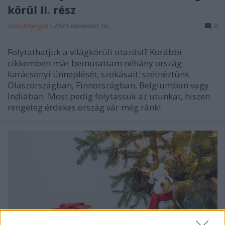
körül II. rész
most.kotyogok
•
2020. december 16.
0
Folytathatjuk a világkörüli utazást? Korábbi
cikkemben már bemutattam néhány ország
karácsonyi ünneplését, szokásait: szétnéztünk
Olaszországban, Finnországban, Belgiumban vagy
Indiában. Most pedig folytassuk az utunkat, hiszen
rengeteg érdekes ország vár még ránk!