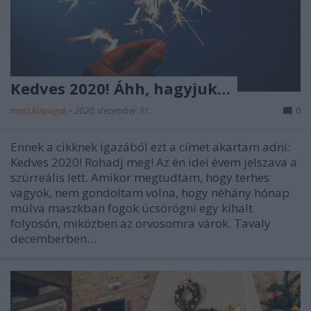
Kedves 2020! Áhh, hagyjuk…
most.kotyogok
•
2020. december 31.
0
Ennek a cikknek igazából ezt a címet akartam adni:
Kedves 2020! Rohadj meg! Az én idei évem jelszava a
szürreális lett. Amikor megtudtam, hogy terhes
vagyok, nem gondoltam volna, hogy néhány hónap
múlva maszkban fogok ücsörögni egy kihalt
folyosón, miközben az orvosomra várok. Tavaly
decemberben…