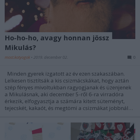
Ho-ho-ho, avagy honnan jössz
Mikulás?
most.kotyogok
•
2019. december 02.
0
Minden gyerek izgatott az év ezen szakaszában.
Lelkesen tisztítsák a kis csizmácskákat, hogy aztán
szép fényes mivoltukban ragyogjanak és üzenjenek
a Mikulásnak, aki december 5-ről 6-ra virradóra
érkezik, elfogyasztja a számára kitett süteményt,
tejecskét, kakaót, és megtömi a csizmákat jobbnál…