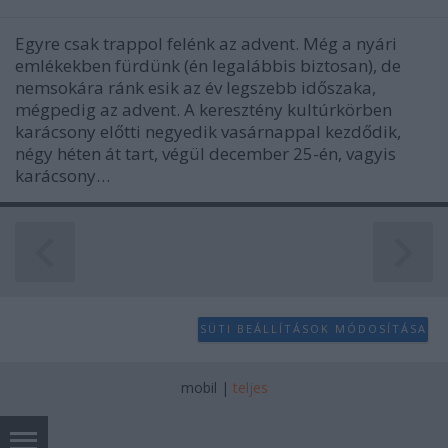
Egyre csak trappol felénk az advent. Még a nyári
emlékekben fürdünk (én legalábbis biztosan), de
nemsokára ránk esik az év legszebb időszaka,
mégpedig az advent. A keresztény kultúrkörben
karácsony előtti negyedik vasárnappal kezdődik,
négy héten át tart, végül december 25-én, vagyis
karácsony…
SÜTI BEÁLLÍTÁSOK MÓDOSÍTÁSA
mobil
|
teljes