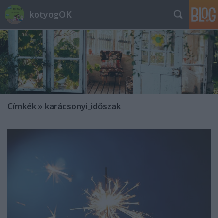
kotyogOK
Címkék
»
karácsonyi_időszak