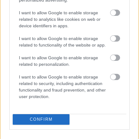
bizony nálunk járt a Mikulás, és ajándékot hozott. Jó
gyereknek (vagyis nekem) csupa kedves, bájos
I want to allow Google to enable storage
apróságokat, a rossznak (vagyis a bátyámnak)
related to analytics like cookies on web or
virgácsot,…
device identifiers in apps.
I want to allow Google to enable storage
related to functionality of the website or app.
I want to allow Google to enable storage
related to personalization.
I want to allow Google to enable storage
related to security, including authentication
functionality and fraud prevention, and other
user protection.
CONFIRM
Last minute advent