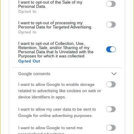
consent section.
I want to opt-out of the Sale of my
Personal Data.
Opted In
I want to opt-out of processing my
Personal Data for Targeted Advertising.
Opted In
I want to opt-out of Collection, Use,
Retention, Sale, and/or Sharing of my
Personal Data that Is Unrelated with the
Purposes for which it was collected.
Opted Out
Google consents
Teremtsünk új hagyományt:
I want to allow Google to enable storage
postaláda a Mikulásnak!
related to advertising like cookies on web or
device identifiers in apps.
most.kotyogok
•
2020. december 04.
0
I want to allow my user data to be sent to
Google for online advertising purposes.
Halvány emlékfoszlányok száguldanak bennem
gyerekkorom tiszta, megbecsült korszakából. Anyám
I want to allow Google to send me
cinkosa volt a bátyám: eljátszotta a testvérem, hogy
personalized advertising.