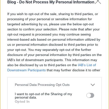
Blog -
Do Not Process My Personal Information
If you wish to opt-out of the sale, sharing to third parties, or
processing of your personal or sensitive information for
targeted advertising by us, please use the below opt-out
Utazzunk online, avagy karácsonyi
section to confirm your selection. Please note that after your
opt-out request is processed you may continue seeing
szokások a világ körül
interest-based ads based on personal information utilized by
most.kotyogok
•
2020. december 10.
0
us or personal information disclosed to third parties prior to
your opt-out. You may separately opt-out of the further
disclosure of your personal information by third parties on the
Lassan elérkezik az év legszebb időszaka, a
IAB’s list of downstream participants. This information may
karácsony, és az azt megelőző ünnepi várakozás,
also be disclosed by us to third parties on the
IAB’s List of
készülődés. A karácsony mindenkinek mást és mást
Downstream Participants
that may further disclose it to other
jelent: Magyarországon nem múlhat el az ünnep
third parties.
bejgli vagy halászlé nélkül. De ahány ország,
annyiféle szokás. Hogyan térnek el a karácsonyi
Please note that this website/app uses one or more Google
Personal Data Processing Opt Outs
szokások a…
services and may gather and store information including but
not limited to your visit or usage behaviour. You may click to
I want to opt-out of the Sharing of my
personal data.
grant or deny consent to Google and its third-party tags to
Opted In
use your data for below specified purposes in below Google