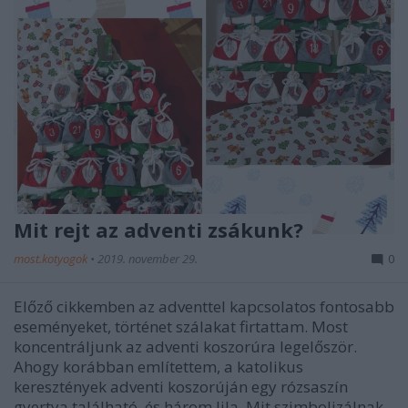
Mit rejt az adventi zsákunk?
most.kotyogok
•
2019. november 29.
0
Előző cikkemben az adventtel kapcsolatos fontosabb
eseményeket, történet szálakat firtattam. Most
koncentráljunk az adventi koszorúra legelőször.
Ahogy korábban említettem, a katolikus
keresztények adventi koszorúján egy rózsaszín
gyertya található, és három lila. Mit szimbolizálnak