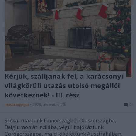
Kérjük, szálljanak fel, a karácsonyi
világkörüli utazás utolsó megállói
következnek! - III. rész
most.kotyogok
•
2020. december 18.
0
Szóval utaztunk Finnországból Olaszországba,
Belgiumon át Indiába, végül hajókáztunk
Görögországba, majd kikötöttünk Ausztráliában.