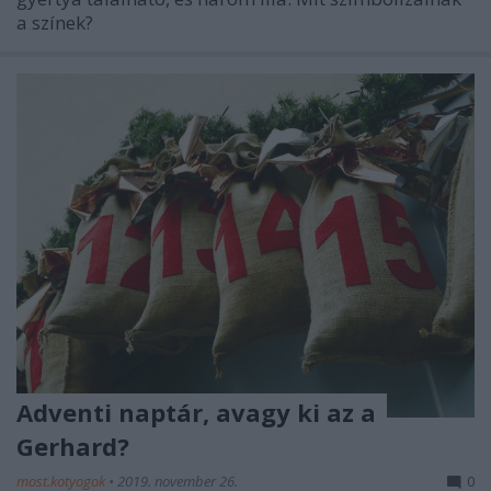
a színek?
Adventi naptár, avagy ki az a
Gerhard?
most.kotyogok
•
2019. november 26.
0