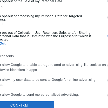
o opt-out of the Sale of my Personal Data.
gyerekem van
diy projekt
tapitás
ingerek feldolgozása
adv
In
bet
han
to opt-out of processing my Personal Data for Targeted
Dis
ing.
ális bennszülöttek a
féle
In
 csendes Y generáció
gyer
o opt-out of Collection, Use, Retention, Sale, and/or Sharing
hal
ersonal Data that Is Unrelated with the Purposes for which it
ajá
lected.
hús
Out
kar
tális bennszülöttől, egy hőstől vagy egy nomádtól? Miért olyan
kön
consents
ráció tagjait? Hogyan lehet elkerülni a különböző
Mik
liktusokat? Egyáltalán kik azok a digitális bennszülöttek, és
psz
o allow Google to enable storage related to advertising like cookies on
 harcban a nomádokkal? Rengeteg…
süti
evice identifiers in apps.
Bl
o allow my user data to be sent to Google for online advertising
s.
A fö
TOVÁBB
A f
to allow Google to send me personalized advertising.
min
kép
CONFIRM
o allow Google to enable storage related to analytics like cookies on
komment