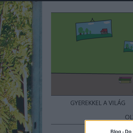
GYEREKKEL A VILÁG
OL
Blog -
Do 