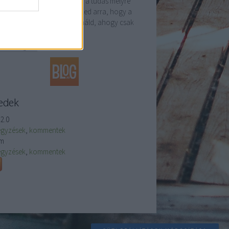
ítséged is lesz majd. Mindaz a tudás melyre
rt teszel, lehetőséget ad neked arra, hogy a
atnyi állomásokon felhasználd, ahogy csak
dod…
vom.blog.hu
edek
2.0
egyzések
,
kommentek
m
egyzések
,
kommentek