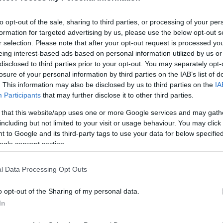
to opt-out of the sale, sharing to third parties, or processing of your per
ték házilag? Naná!
formation for targeted advertising by us, please use the below opt-out s
r selection. Please note that after your opt-out request is processed y
ko
eing interest-based ads based on personal information utilized by us or
disclosed to third parties prior to your opt-out. You may separately opt-
Nő 
losure of your personal information by third parties on the IAB’s list of
olyton töröm az agyam valamin: ez lehet egy egyszerű,
káv
. This information may also be disclosed by us to third parties on the
IA
étel, desszert, amiben a nagyobbik lányom segít, vagy egy
gond
Participants
that may further disclose it to other third parties.
 is vallom, hogy nem kell mindent megvenni a gyereknek, a
újra
sarokban landol. Mi lenne, ha inkább együtt…
mel
 that this website/app uses one or more Google services and may gath
including but not limited to your visit or usage behaviour. You may click 
Ke
 to Google and its third-party tags to use your data for below specifi
ogle consent section.
TOVÁBB
l Data Processing Opt Outs
Ko
o opt-out of the Sharing of my personal data.
Szólj hozzá!
In
anya
gyerekek
motiváció
fejlődés
idegrendszer
inger
Cí
s
érzékelés
szaglás
szenzor
szenzoros fejlesztés
anya