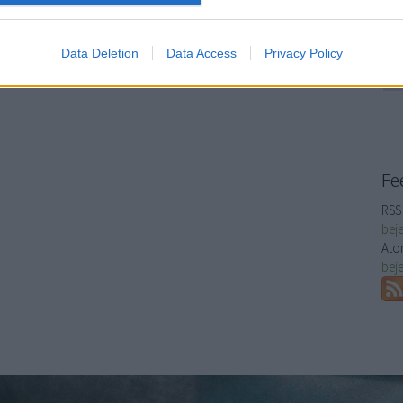
Seg
evice identifiers in apps.
ás
pszichológia
generációk
nemzedék
munkaerőpiac
x
sze
omádok
y generáció
z generáció
digitális bennszülöttek
tuc
o allow Google to enable storage related to functionality of the website
Data Deletion
Data Access
Privacy Policy
tu
ro
o allow Google to enable storage related to personalization.
o allow Google to enable storage related to security, including
cation functionality and fraud prevention, and other user protection.
Fe
RSS 
bej
Ato
bej