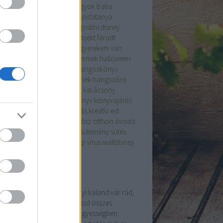
ent
anya
anyaság
anya vagyok
baba
egség
család
csodatanya
csodatanya
goskönyv
DeAgositini
deagostini
disney
ney hangoskönyv
diy
diy projekt
fáradt
lem
festés
gyerek
gyerekek
gyerekem van
ekkel a világ
gyerekkor
gyermek
halloween
loween tök
hangoskönyv
hangoskönyv
nló
hangoskönyv gyerekeknek
hangszóró
vét
húsvéti nyúl
interjú
játék
karácsony
ácsonyi időszak
kimerült
könyv
könyvajánló
yvek
kreativitás
kreatívkodás
kreatív est
ulás
olvas
olvasás
olvasok
ősz
otthon
óvoda
ichológia
pszichologia
süt
sütemény
sütés
szponzorált tartalom
ünnep
vírus
waltdisney
ogajánló
ldi fénykeringő
öldi fénykeringő Egy tucatnyi kaland vár rád,
den évben, hol kipróbálhatod összes
ességedet a kitartásban, ügyességben.