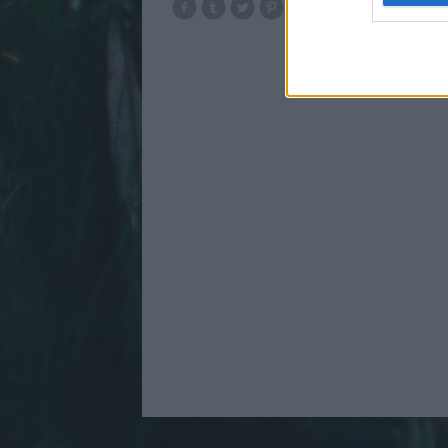
web or d
motiváció
lojalit
generáció
n
I want t
or app.
I want t
I want t
authenti