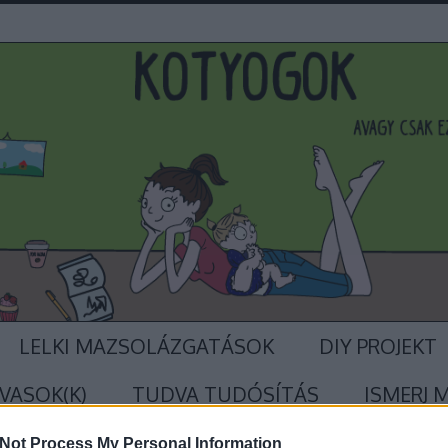
LELKI MAZSOLÁZGATÁSOK
DIY PROJEKT
VASOK(K)
TUDVA TUDÓSÍTÁS
ISMERJ 
Not Process My Personal Information