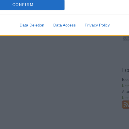
meg
o allow Google to enable storage related to analytics like cookies on
CONFIRM
Moz
evice identifiers in apps.
ado
ren
o allow Google to enable storage related to functionality of the website
idő
Data Deletion
Data Access
Privacy Policy
egé
o allow Google to enable storage related to personalization.
cub
o allow Google to enable storage related to security, including
cation functionality and fraud prevention, and other user protection.
Fe
RSS 
bej
Ato
bej