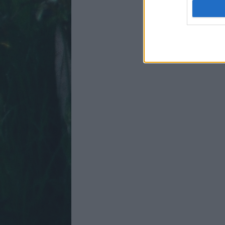
I want t
web or d
I want t
or app.
I want t
I want t
authenti