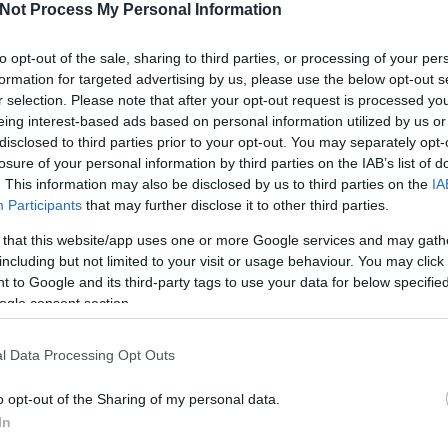
Not Process My Personal Information
to opt-out of the sale, sharing to third parties, or processing of your per
en?
formation for targeted advertising by us, please use the below opt-out s
r selection. Please note that after your opt-out request is processed y
ko
eing interest-based ads based on personal information utilized by us or
Nő 
disclosed to third parties prior to your opt-out. You may separately opt-
ás, ahogy a természet egy teljesen új ruhát ölt magára a
káv
losure of your personal information by third parties on the IAB’s list of
jongok érte, amikor sült gesztenye illat nyargal a konyhából,
gond
. This information may also be disclosed by us to third parties on the
IA
-narancsos teával kínálnak. Remek lehetőséget nyújt
újra
Participants
that may further disclose it to other third parties.
kkok gyűjtésére ez a különleges évszak.
mel
 that this website/app uses one or more Google services and may gath
including but not limited to your visit or usage behaviour. You may click 
Ke
 to Google and its third-party tags to use your data for below specifi
ogle consent section.
TOVÁBB
Ko
l Data Processing Opt Outs
komment
o opt-out of the Sharing of my personal data.
ween
szellem
denevér
tök
boszorkány
mindenszentek
Cí
In
bőregér
tökfaragás
töklámpás
halloween tök
Samhain