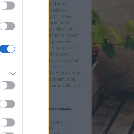
ent
anya
anyaság
anya vagyok
baba
egség
család
csodatanya
csodatanya
goskönyv
DeAgositini
deagostini
disney
ney hangoskönyv
diy
diy projekt
fáradt
lem
festés
gyerek
gyerekek
gyerekem van
ekkel a világ
gyerekkor
gyermek
halloween
loween tök
hangoskönyv
hangoskönyv
nló
hangoskönyv gyerekeknek
hangszóró
vét
húsvéti nyúl
interjú
játék
karácsony
ácsonyi időszak
kimerült
könyv
könyvajánló
yvek
kreativitás
kreatívkodás
kreatív est
ulás
olvas
olvasás
olvasok
ősz
otthon
óvoda
ichologia
pszichológia
süt
sütemény
sütés
szponzorált tartalom
ünnep
vírus
waltdisney
ogajánló
EL NYOLC TONNA GYÓGYSZERADOMÁNY KUBÁNAK
ZÍLIÁBÓL
ubai és brazil népek közötti történelmi
lidaritás újabb kézzelfogható