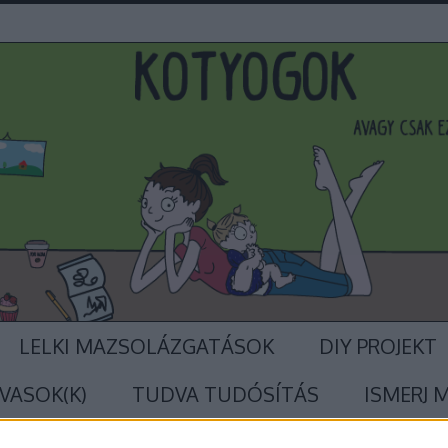
LELKI MAZSOLÁZGATÁSOK
DIY PROJEKT
VASOK(K)
TUDVA TUDÓSÍTÁS
ISMERJ 