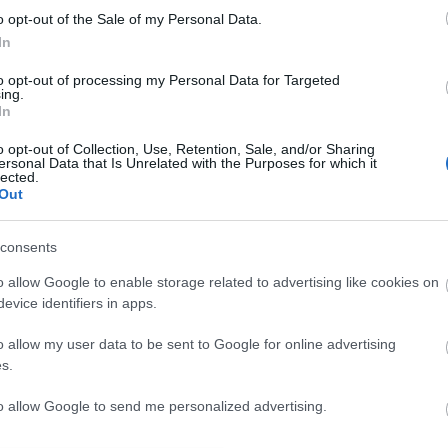
kelta ünnep
Jack O’Lantern
adv
o opt-out of the Sale of my Personal Data.
bet
In
han
Dis
to opt-out of processing my Personal Data for Targeted
ing.
féle
In
gyer
hal
o opt-out of Collection, Use, Retention, Sale, and/or Sharing
ajá
ersonal Data that Is Unrelated with the Purposes for which it
lected.
hús
Out
kar
kön
Mik
consents
psz
o allow Google to enable storage related to advertising like cookies on
süti
evice identifiers in apps.
Bl
o allow my user data to be sent to Google for online advertising
s.
KÖZ
BRA
A k
to allow Google to send me personalized advertising.
szo