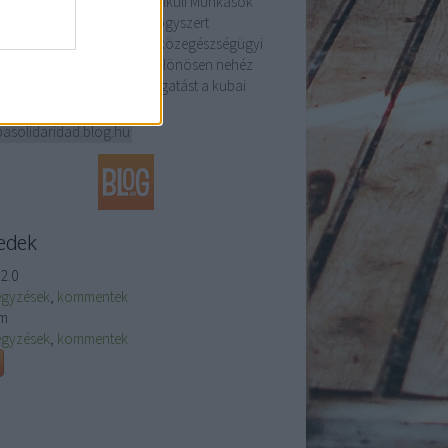
nyilvánulásaként a Földnélküli Munkások
galma (MST) 7,6 tonna gyógyszert
mányozott Kuba nemzeti közegészségügyi
dszerének. A szállítmány különösen nehéz
szakban nyújt fontos támogatást a kubai
szségügyi…
asolidaridad.blog.hu
edek
2.0
egyzések
,
kommentek
m
egyzések
,
kommentek