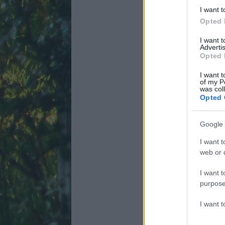
I want t
Opted 
I want 
Advertis
Opted 
I want t
of my P
was col
Opted 
Google 
I want t
web or d
I want t
purpose
I want 